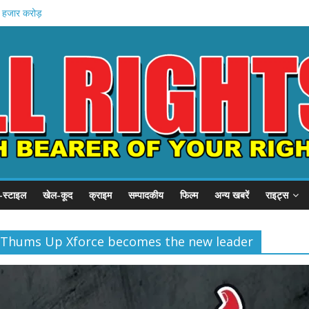
1 हजार करोड़
 इनामी अरेस्ट
 खादी मॉल
 की शुरुआत
स्टल दौरा
-स्टाइल
खेल-कूद
क्राइम
सम्पादकीय
फिल्म
अन्य खबरें
राइट्स
t: Thums Up Xforce becomes the new leader