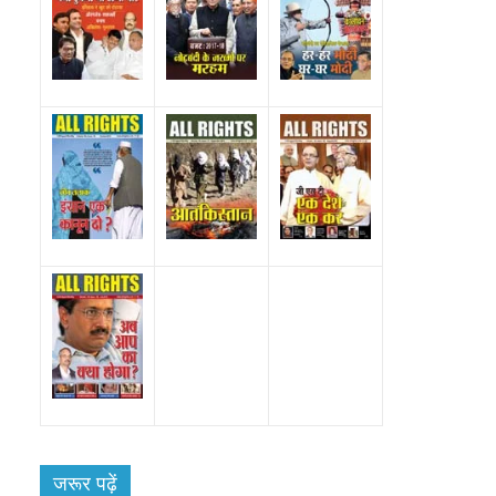
ेश
जरूर पढ़ें