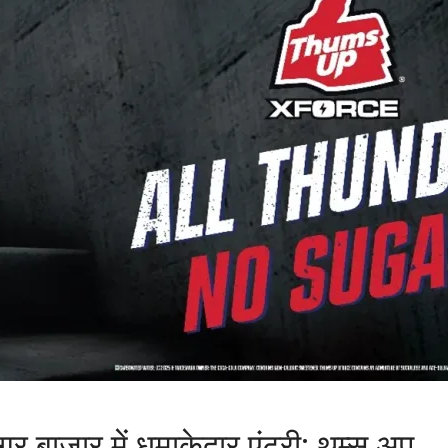
बाज़ार में धमाकेदार एंट्री: थम्स अप