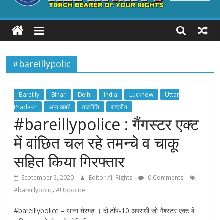
ALL
RIGHTS
#bareillypolic
Torch
Bearer
of
Bareilly
Bihar
Delhi
India
Lucknow
Uttar
your
Pradesh
अन्य खबरें
राजनीति
राष्ट्रीय
Rights
#bareillypolice : गैंगस्टर एक्ट
में वांछित चल रहे तमन्चे व चाकू
सहित किया गिरफ्तार
September 3, 2020
Editor All Rights
0 Comments
,
#bareillypolic
#Uppolice
#bareillypolice – थाना शेरगढ़ । दो टॉप-10 अपराधी जो गैंगस्टर एक्ट में