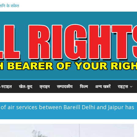
ु-शनि के संकेत
यात्रा: कावडी
ूंज’ कार्यक्रम
्स स्टूडियो लॉन्च
 साधना सफल?
-स्टाइल
खेल-कूद
क्राइम
सम्पादकीय
फिल्म
अन्य खबरें
राइट्स
 of air services between Bareill Delhi and Jaipur has