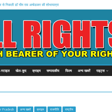
ीर से निकली डॉ भीम राव अम्बेडकर की शोभायात्रा
क्रिकेट कप का विधिवत हुआ शुभारंभ
ंबेडकर जनकल्याण समाज सेवा समिति ने मनाई भीमराव अंबेडकर जी की जयंती
पर्व संजय नगर गुरुद्वारे में धूमधाम से मनाया
र से निकली डॉ भीम राव अम्बेडकर की शोभायात्रा
-स्टाइल
खेल-कूद
क्राइम
सम्पादकीय
फिल्म
अन्य खबरें
राइट्स
ar Pradesh
अन्य खबरें
क्राइम
राजनीति
राष्ट्रीय