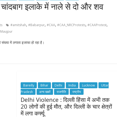
चांदबाग इलाके में नाले से दो और शव
,
,
,
,
,
ts
#amitshah
#Babarpur
#CAA
#CAA_NRCProtests
#CAAProtest
Maujpur
ी संख्या में लगाता इजाफा हो रहा है।
Bareilly
Bihar
Delhi
India
Lucknow
Uttar
Pradesh
अन्य खबरें
राजनीति
राष्ट्रीय
Delhi Violence : दिल्ली हिंसा में अभी तक
20 लोगों की हुई मौत, और दिल्ली के चार क्षेत्रों
में लगा कर्फ्यू