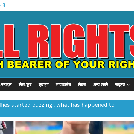
यारी
अमित शाह
गृह मंत्रालय
े में मौत
वेतन रोका
-स्टाइल
खेल-कूद
क्राइम
सम्पादकीय
फिल्म
अन्य खबरें
राइट्स
 flies started buzzing…what has happened to