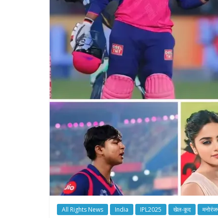
All Rights News
India
IPL2025
खेल-कूद
मनोरंज