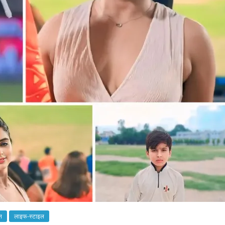
न
लाइफ-स्टाइल