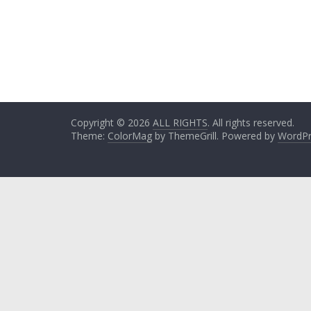
Copyright © 2026
ALL RIGHTS
. All rights reserved.
Theme:
ColorMag
by ThemeGrill. Powered by
WordPr