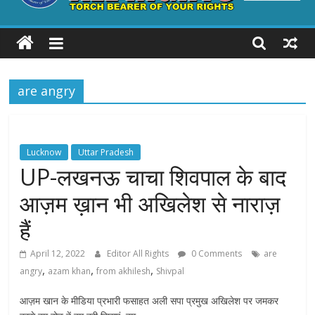
ALL
RIGHTS
are angry
Torch
Bearer
of
your
Lucknow
Uttar Pradesh
Rights
UP-लखनऊ चाचा शिवपाल के बाद
आज़म ख़ान भी अखिलेश से नाराज़
हैं
April 12, 2022
Editor All Rights
0 Comments
are
,
,
,
angry
azam khan
from akhilesh
Shivpal
आज़म खान के मीडिया प्रभारी फसाहत अली सपा प्रमुख अखिलेश पर जमकर