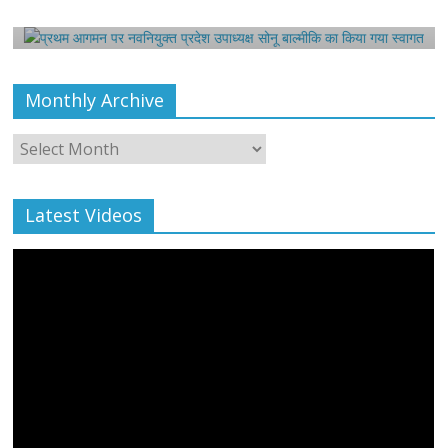
August 6, 2021
Harsh Sahni
0
Monthly Archive
Monthly
Archive
Latest Videos