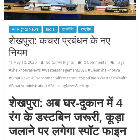
All Rights News
India
राजनीति
राष्ट्रीय
शेखपुरा: कचरा प्रबंधन के नए
नियम
May 10, 2026
Editor All Rights
0 Comments
Tags:
#SheikhpuraNews #WasteManagement2026 #CleanSheikhpura
#BiharNews #EnvironmentalProtection #SpotFine #WasteToWealth
#BiharAdministration #BreakingNewsSheikhpur
शेखपुरा: अब घर-दुकान में 4
रंग के डस्टबिन जरूरी, कूड़ा
जलाने पर लगेगा स्पॉट फाइन