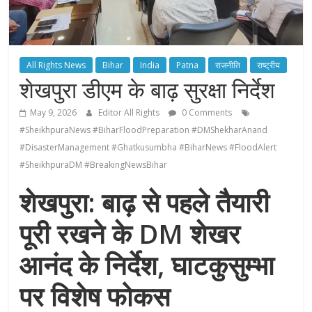
All Rights News
Bihar
India
Patna
राजनीति
राष्ट्रीय
शेखपुरा डीएम के बाढ़ सुरक्षा निर्देश
May 9, 2026
Editor All Rights
0 Comments
#SheikhpuraNews #BiharFloodPreparation #DMShekharAnand
#DisasterManagement #Ghatkusumbha #BiharNews #FloodAlert
#SheikhpuraDM #BreakingNewsBihar
शेखपुरा: बाढ़ से पहले तैयारी
पूरी रखने के DM शेखर
आनंद के निर्देश, घाटकुसुम्भा
पर विशेष फोकस