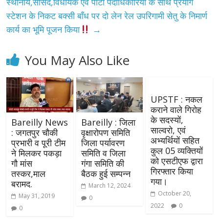
स्थानीय,सांसद,विधायक एवं पार्टी पदाधिकारियों के साथ प्रयाग
स्‍टेशन के निकट बक्‍सी बॉंध पर दो लेन रेल उपरिगामी सेतु के निमार्ण
कार्य का भूमि पूजन किया
→
You May Also Like
UPSTF : नकल
कराने वाले गिरोह
के सदस्यों,
Bareilly News
Bareilly : जिला
साल्वरो, एवं
: जगतपुर चौकी
वृक्षारोपण समिति
अभ्यर्थियों सहित
प्रभारी व पूरी टीम
जिला पर्यावरण
कुल 05 व्यक्तियों
ने मिलकर पकड़ा
समिति व जिला
को एसटीएफ द्वारा
गौ मांस
गंगा समिति की
गिरफ्तार किया
तस्कर,माल
बैठक हुई सम्पन्न
गया।
बरामद.
March 12, 2024
October 20,
May 31, 2019
0
2022
0
0