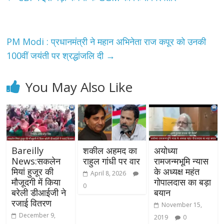
PM Modi : प्रधानमंत्री ने महान अभिनेता राज कपूर को उनकी
100वीं जयंती पर श्रद्धांजलि दी
→
You May Also Like
Bareilly
शकील अहमद का
अयोध्या
News:सकलेन
राहुल गांधी पर वार
रामजन्मभूमि न्यास
मियां हुजूर की
के अध्यक्ष महंत
April 8, 2026
मौजूदगी में किया
गोपालदास का बड़ा
0
बरेली डीआईजी ने
बयान
रजाई वितरण
November 15,
December 9,
2019
0