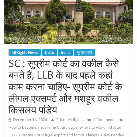
All Rights News
Delhi
India
सुप्रीम कोर्ट
SC : सुप्रीम कोर्ट का वकील कैसे
बनते हैं, LLB के बाद पहले कहां
काम करना चाहिए- सुप्रीम कोर्ट के
लीगल एक्सपर्ट और मशहूर वकील
किसलय पांडेय
December 14, 2024
Editor All Rights
0 Comments
How to become a Supreme Court lawyer where to work first after
LLB - Supreme Court legal expert and famous lawyer Kislay Pandey