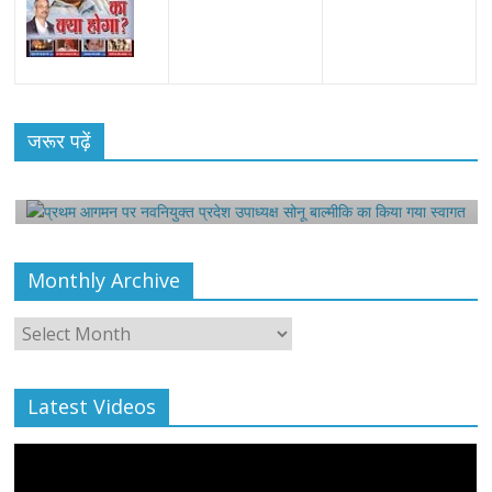
All Rights News
Bareilly
Uttar Pradesh
राजनीति
हॉट
राजनीतिक
प्रथम आगमन पर नवनियुक्त प्रदेश उपाध्यक्ष सोनू
जरूर पढ़ें
बाल्मीकि का किया गया स्वागत
August 6, 2021
Editor All Rights
0
Monthly Archive
Monthly
Archive
Latest Videos