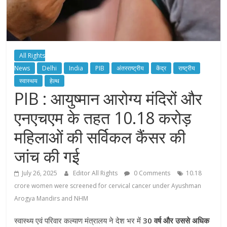
All Rights
News
Delhi
India
PIB
अंतरराष्ट्रीय
केंद्र
राष्ट्रीय
स्वास्थय
हेल्थ
PIB : आयुष्मान आरोग्य मंदिरों और
एनएचएम के तहत 10.18 करोड़
महिलाओं की सर्विकल कैंसर की
जांच की गई
July 26, 2025
Editor All Rights
0 Comments
10.18
crore women were screened for cervical cancer under Ayushman
Arogya Mandirs and NHM
स्वास्थ्य एवं परिवार कल्याण मंत्रालय ने देश भर में
30 वर्ष और उससे अधिक