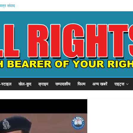
छात्र संवाद
हन को कैद
शुरू
 प्रदर्शन
P से गुहार
-स्टाइल
खेल-कूद
क्राइम
सम्पादकीय
फिल्म
अन्य खबरें
राइट्स