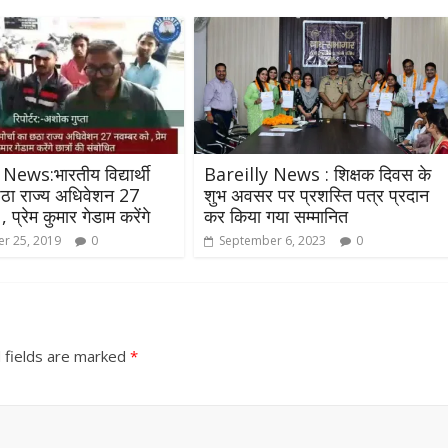
News:भारतीय विद्यार्थी
Bareilly News : शिक्षक दिवस के
 छठा राज्य अधिवेशन 27
शुभ अवसर पर प्रशस्ति पत्र प्रदान
 प्रेम कुमार गेडाम करेंगे
कर किया गया सम्मानित
All Rights News
Bareilly
Uttar
Pradesh
राजनीति
हॉट राजनीतिक
r 25, 2019
0
September 6, 2023
0
समाजवादी पार्टी ने किया महंगाई के
खिलाफ प्रदर्शन
August 4, 2021
Editor All Rights
0
 fields are marked
*