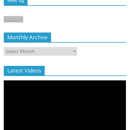
जरूर पढ़ें
न
Monthly Archive
Monthly
Archive
Latest Videos
All Rights News
Bareilly
Uttar Pradesh
राजनीति
हॉट
राजनीतिक
प्रथम आगमन पर नवनियुक्त प्रदेश उपाध्यक्ष सोनू
बाल्मीकि का किया गया स्वागत
August 6, 2021
Editor All Rights
0