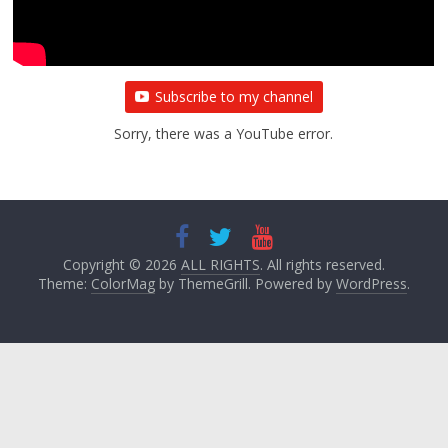
Subscribe to my channel
Sorry, there was a YouTube error.
Copyright © 2026
ALL RIGHTS
. All rights reserved.
Theme:
ColorMag
by ThemeGrill. Powered by
WordPress
.