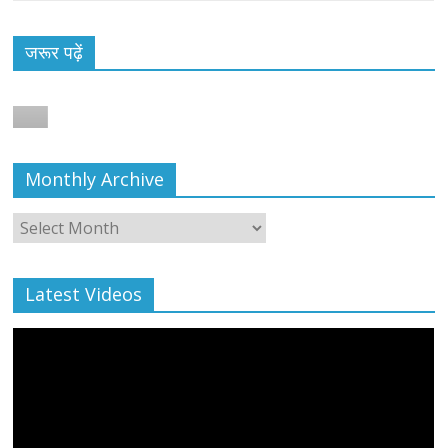
जरूर पढ़ें
Monthly Archive
Monthly
Archive
Latest Videos
All Rights News
Bareilly
Uttar Pradesh
राजनीति
हॉट
राजनीतिक
प्रथम आगमन पर नवनियुक्त प्रदेश उपाध्यक्ष सोनू