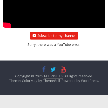
बाल्मीकि का किया गया स्वागत
August 6, 2021
Editor All Rights
0
Subscribe to my channel
Sorry, there was a YouTube error.
Copyright © 2026
ALL RIGHTS
. All rights reserved.
Theme:
ColorMag
by ThemeGrill. Powered by
WordPress
.