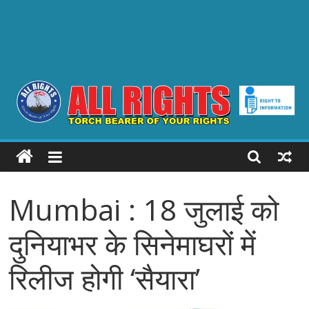
ALL
RIGHTS
Mumbai : 18 जुलाई को
Torch
Bearer
दुनियाभर के सिनेमाघरों में
of
your
रिलीज होगी ‘सैयारा’
Rights