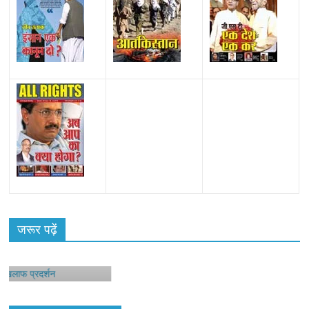
जरूर पढ़ें
शन