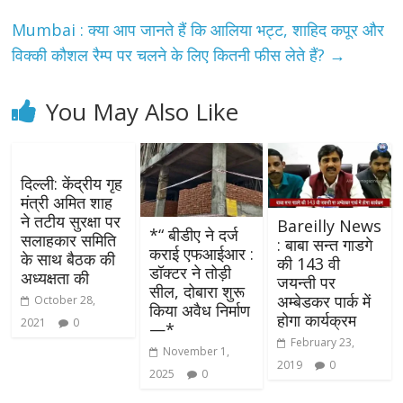
Mumbai : क्या आप जानते हैं कि आलिया भट्ट, शाहिद कपूर और
विक्की कौशल रैम्प पर चलने के लिए कितनी फीस लेते हैं?
→
You May Also Like
दिल्ली: केंद्रीय गृह
मंत्री अमित शाह
ने तटीय सुरक्षा पर
Bareilly News
*“ बीडीए ने दर्ज
सलाहकार समिति
: बाबा सन्त गाडगे
कराई एफआईआर :
के साथ बैठक की
की 143 वी
डॉक्टर ने तोड़ी
अध्यक्षता की
जयन्ती पर
सील, दोबारा शुरू
अम्बेडकर पार्क में
October 28,
किया अवैध निर्माण
होगा कार्यक्रम
2021
0
—*
February 23,
November 1,
2019
0
2025
0