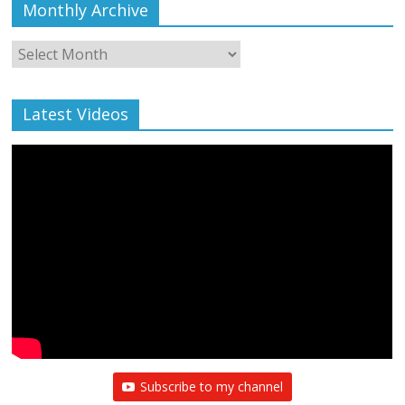
Monthly Archive
Monthly
Archive
Latest Videos
All Rights News
Bareilly
Uttar Pradesh
राजनीति
हॉट
राजनीतिक
प्रथम आगमन पर नवनियुक्त प्रदेश उपाध्यक्ष सोनू
बाल्मीकि का किया गया स्वागत
August 6, 2021
Editor All Rights
0
Subscribe to my channel