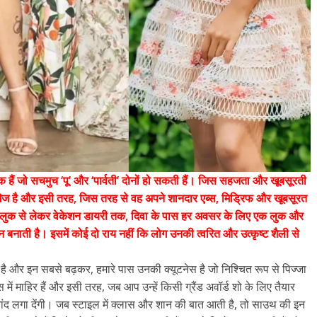
All Rights News
Bareilly
Uttar
Pradesh
राजनीति
हॉट राजनीतिक
एक हैं जो सचमुच ‘पू’ और ‘पार्वती’ दोनों हो सकती हैं। जिस सहजता और खूबसूरती
समाजवादी पार्टी ने किया महंगाई के
खेज है और इसी तरह, जिस तरह से वह अपने शानदार एब्स, मिड्रिफ और खूबसूरत
खिलाफ प्रदर्शन
ोर्ट लुक से लेकर वेकेशन डायरी तक, दिवा के पास हर अवसर के लिए एक लुक और
August 4, 2021
Editor All Rights
0
बनाती है। इसमें कोई दो राय नहीं कि लोग उनकी त्वरित और उत्कृष्ट शैली से
है और इन सबसे बढ़कर, हमारे पास उनकी क्यूटनेस है जो निश्चित रूप से पिज्जा
ं माहिर हैं और इसी तरह, जब आप उन्हें किसी ग्रैंड अवॉर्ड शो के लिए तैयार
र चांद लगा देंगी। जब स्टाइल में क्लास और शान की बात आती है, तो साउथ की इन