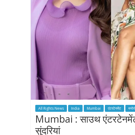
All Rights News
India
Mumbai
एंटरटेनमेंट
मनोर
Mumbai : साउथ एंटरटेनमेंट
सुंदरियां