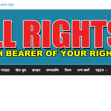
षमता वर्द्धन
2.0 संपन्न
य शिविर
 निरीक्षण
का निवेश
-स्टाइल
खेल-कूद
क्राइम
सम्पादकीय
फिल्म
अन्य खबरें
राइट्स