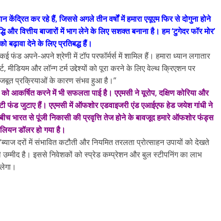
 केंद्रित कर रहे हैं, जिससे अगले तीन वर्षों में हमारा एयूएम फिर से दोगुना होने
ि और वित्तीय बाजारों में भाग लेने के लिए सशक्त बनाना है। हम ‘टुगेदर फॉर मोर’
ो बढ़ावा देने के लिए प्रतिबद्ध हैं।
फंड अपने-अपने श्रेणी में टॉप परफॉर्मर्स में शामिल हैं। हमारा ध्यान लगातार
्ट, मीडियम और लॉन्ग टर्म उद्देश्यों को पूरा करने के लिए वेल्थ क्रिएशन पर
 मजबूत प्रक्रियाओं के कारण संभव हुआ है।”
वाह को आकर्षित करने में भी सफलता पाई है। एएमसी ने यूरोप, दक्षिण कोरिया और
िटी फंड जुटाए हैं। एएमसी में ऑफशोर एडवाइजरी एंड एआईएफ हेड जयेश गांधी ने
ीच भारत से पूंजी निकासी की प्रवृत्ति तेज होने के बावजूद हमारे ऑफशोर फंड्स
मिलियन डॉलर हो गया है।
ब्याज दरों में संभावित कटौती और नियमित तरलता प्रोत्साहन उपायों को देखते
वट की उम्मीद है। इससे निवेशकों को स्प्रेड कम्प्रेशन और बुल स्टीपनिंग का लाभ
िलेगा।
All Rights News
Bareilly
Uttar
Pradesh
राजनीति
हॉट राजनीतिक
प्रथम आगमन पर नवनियुक्त प्रद