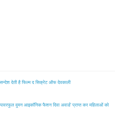
उपाध्यक्ष सोनू बाल्मीकि का किया ग
स्वागत
August 6, 2021
Editor All Rights
0
Bareilly
Uttar
हॉट राजनीतिक
 ने किया महंगाई के
न
न्देश देती है फिल्म द सिक्रेट ऑफ देवकाली
Editor All Rights
0
‘पावरफुल वुमन आइकॉनिक फैशन दिवा अवार्ड’ प्राप्त कर महिलाओं को