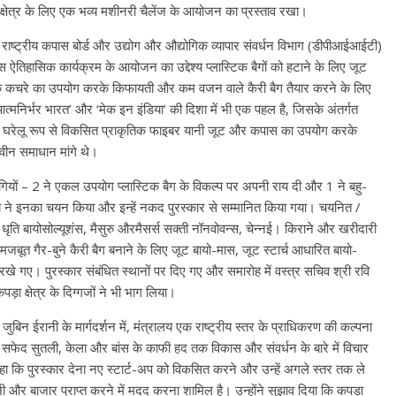
त्र क्षेत्र के लिए एक भव्य मशीनरी चैलेंज के आयोजन का प्रस्ताव रखा।
 राष्ट्रीय कपास बोर्ड और उद्योग और औद्योगिक व्यापार संवर्धन विभाग (डीपीआईआईटी)
ऐतिहासिक कार्यक्रम के आयोजन का उद्देश्य प्‍लास्टिक बैगों को हटाने के लिए जूट
े कचरे का उपयोग करके किफायती और कम वजन वाले कैरी बैग तैयार करने के लिए
आत्मनिर्भर भारत’ और ‘मेक इन इंडिया’ की दिशा में भी एक पहल है, जिसके अंतर्गत
र (ii) घरेलू रूप से विकसित प्राकृतिक फाइबर यानी जूट और कपास का उपयोग करके
नवीन समाधान मांगे थे।
रतिभागियों – 2 ने एकल उपयोग प्लास्टिक बैग के विकल्प पर अपनी राय दी और 1 ने बहु-
य ने इनका चयन किया और इन्‍हें नकद पुरस्कार से सम्मानित किया गया। चयनित /
सर्स धृति बायोसोल्यूशंस, मैसुरु औरमैसर्स सक्ती नॉनवोवन्‍स, चेन्नई। किराने और खरीदारी
ूत गैर-बुने कैरी बैग बनाने के लिए जूट बायो-मास, जूट स्‍टार्च आधारित बायो-
 गए। पुरस्कार संबंधित स्थानों पर दिए गए और समारोह में वस्‍त्र सचिव श्री रवि
पड़ा क्षेत्र के दिग्गजों ने भी भाग लिया।
 जुबिन ईरानी के मार्गदर्शन में, मंत्रालय एक राष्ट्रीय स्तर के प्राधिकरण की कल्पना
, सफेद सुतली, केला और बांस के काफी हद तक विकास और संवर्धन के बारे में विचार
े कहा कि पुरस्‍कार देना नए स्टार्ट-अप को विकसित करने और उन्हें अगले स्तर तक ले
मदनी और बाजार प्राप्त करने में मदद करना शामिल है। उन्होंने सुझाव दिया कि कपड़ा