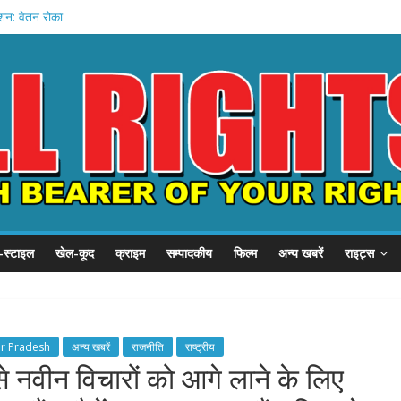
शन: वेतन रोका
ी तैयारी
िले अमित शाह
घिरा गृह मंत्रालय
हादसे में मौत
-स्टाइल
खेल-कूद
क्राइम
सम्पादकीय
फिल्म
अन्य खबरें
राइट्स
ar Pradesh
अन्य खबरें
राजनीति
राष्ट्रीय
य से नवीन विचारों को आगे लाने के लिए