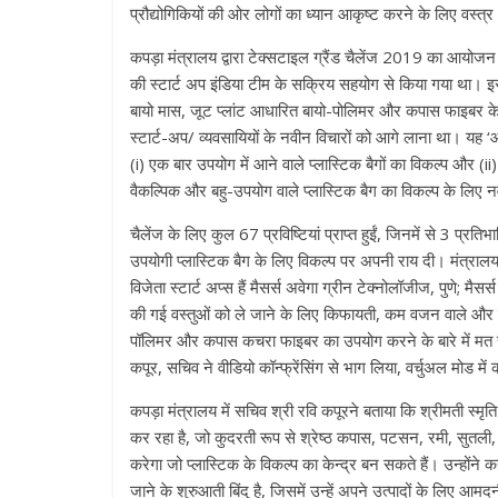
प्रौद्योगिकियों की ओर लोगों का ध्‍यान आकृष्‍ट करने के लिए वस्
कपड़ा मंत्रालय द्वारा टेक्सटाइल ग्रैंड चैलेंज 2019 का आयोजन
की स्टार्ट अप इंडिया टीम के सक्रिय सहयोग से किया गया था। इस 
बायो मास, जूट प्लांट आधारित बायो-पोलिमर और कपास फाइबर क
स्टार्ट-अप/ व्‍यवसायियों के नवीन विचारों को आगे लाना था। यह ‘
(i) एक बार उपयोग में आने वाले प्‍लास्टिक बैगों का विकल्‍प औ
वैकल्पिक और बहु-उपयोग वाले प्लास्टिक बैग का विकल्‍प के लिए 
चैलेंज के लिए कुल 67 प्रविष्टियां प्राप्त हुईं, जिनमें से 3 प्
उपयोगी प्लास्टिक बैग के लिए विकल्प पर अपनी राय दी। मंत्राल
विजेता स्टार्ट अप्स हैं मैसर्स अवेगा ग्रीन टेक्नोलॉजीज, पुणे; मै
की गई वस्तुओं को ले जाने के लिए किफायती, कम वजन वाले और मजब
पॉलिमर और कपास कचरा फाइबर का उपयोग करने के बारे में मत रखे
कपूर, सचिव ने वीडियो कॉन्फ्रेंसिंग से भाग लिया, वर्चुअल मोड में क
कपड़ा मंत्रालय में सचिव श्री रवि कपूरने बताया कि श्रीमती स्मृति
कर रहा है, जो कुदरती रूप से श्रेष्‍ठ कपास, पटसन, रमी, सुतली
करेगा जो प्लास्टिक के विकल्प का केन्‍द्र बन सकते हैं। उन्होंन
जाने के शुरुआती बिंदु है, जिसमें उन्हें अपने उत्पादों के लिए आ