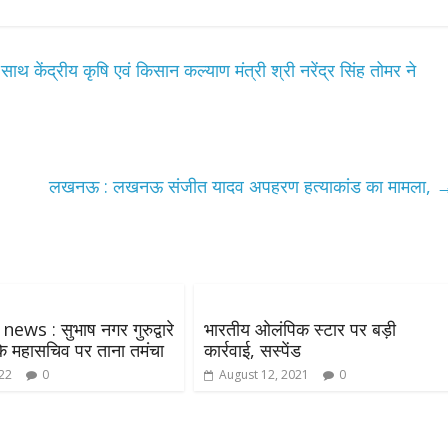
उपाध्यक्ष सोनू बाल्
स्वागत
August 6, 2021
Edit
के साथ केंद्रीय कृषि एवं किसान कल्याण मंत्री श्री नरेंद्र सिंह तोमर ने
लखनऊ : लखनऊ संजीत यादव अपहरण हत्याकांड का मामला,
ll Rights News
Bareilly
Uttar
adesh
राजनीति
हॉट राजनीतिक
ाजवादी पार्टी ने किया महंगाई के
िलाफ प्रदर्शन
August 4, 2021
Editor All Rights
0
news : सुभाष नगर गुरुद्वारे
भारतीय ओलंपिक स्टार पर बड़ी
ारे के महासचिव पर ताना तमंचा
कार्रवाई, सस्पेंड
022
0
August 12, 2021
0