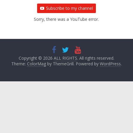
Subscribe to my channel
Sorry, there was a YouTube error.
Copyright © 2026
ALL RIGHTS
. All rights reserved.
Theme:
ColorMag
by ThemeGrill. Powered by
WordPress
.