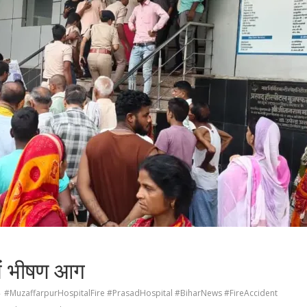
में भीषण आग
#MuzaffarpurHospitalFire #PrasadHospital #BiharNews #FireAccident