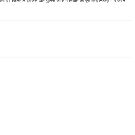
उपाध्यक्
कता है। फिलहाल दमकल और पुलिस की टीमें स्थिति को पूरी तरह नियंत्रण में करने
स्वागत
August 6
All Rights News
Bareilly
Uttar
Pradesh
राजनीति
हॉट राजनीतिक
समाजवादी पार्टी ने किया महंगाई के
खिलाफ प्रदर्शन
August 4, 2021
Editor All Rights
0