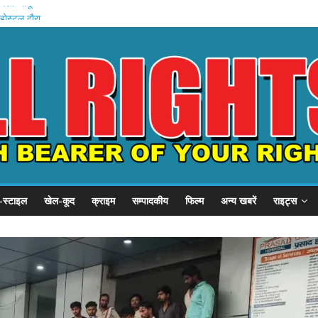
 चला जादू
होस्टल दौरा
 21 हजार करोड़
1 समस्याएं
 का निरीक्षण
-स्टाइल
खेल-कूद
क्राइम
सम्पादकीय
फिल्म
अन्य खबरें
राइट्स