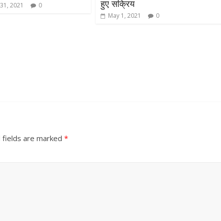
हुए सक्रिय
31, 2021
0
May 1, 2021
0
All Rights News
Bareilly
Uttar
Pradesh
राजनीति
हॉट राजनीतिक
समाजवादी पार्टी ने किया महंगाई के
 fields are marked
*
खिलाफ प्रदर्शन
August 4, 2021
Editor All Rights
0