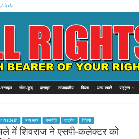
े में मौत
वेतन रोका
यारी
अमित शाह
गृह मंत्रालय
-स्टाइल
खेल-कूद
क्राइम
सम्पादकीय
फिल्म
अन्य खबरें
राइट्स
ar Pradesh
अन्य खबरें
राजनीति
राष्ट्रीय
विडियो
मले में शिवराज ने एसपी-कलेक्टर को