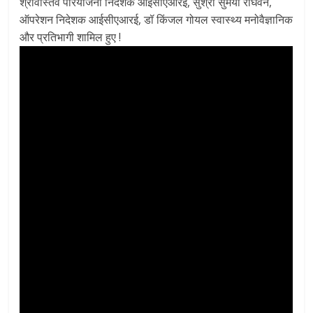
श्रीवास्तव परियोजना निदेशक आईसीएआरई, सुश्री सुमैया राघवन,
ऑपरेशन निदेशक आईसीएआरई, डॉ किंजल गोयल स्वास्थ्य मनोवैज्ञानिक
और प्रतिभागी शामिल हुए !