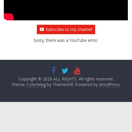
Subscribe to my channel
Sorry, there was a YouTube error.
Copyright © 2026
ALL RIGHTS
. All rights reserved.
Theme:
ColorMag
by ThemeGrill. Powered by
WordPress
.