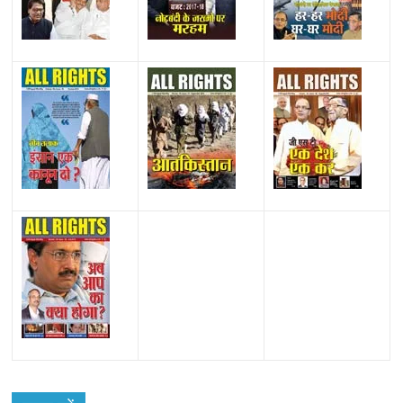
All Rights News
Bareilly
Uttar Pradesh
राजनीति
हॉट
राजनीतिक
प्रथम आगमन पर नवनियुक्त प्रदेश उपाध्यक्ष सोनू