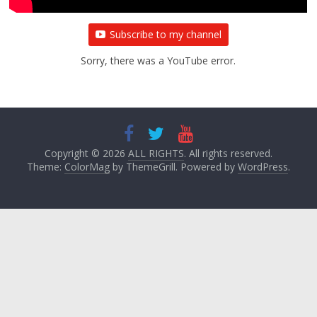
Subscribe to my channel
Sorry, there was a YouTube error.
Copyright © 2026
ALL RIGHTS
. All rights reserved.
Theme:
ColorMag
by ThemeGrill. Powered by
WordPress
.