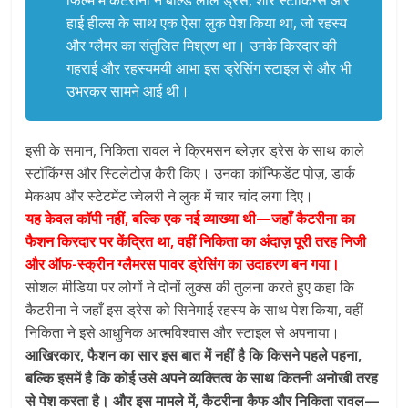
फिल्म में कैटरीना ने बोल्ड लाल ड्रेस, शीर स्टॉकिंग्स और
हाई हील्स के साथ एक ऐसा लुक पेश किया था, जो रहस्य
और ग्लैमर का संतुलित मिश्रण था। उनके किरदार की
गहराई और रहस्यमयी आभा इस ड्रेसिंग स्टाइल से और भी
उभरकर सामने आई थी।
इसी के समान, निकिता रावल ने क्रिमसन ब्लेज़र ड्रेस के साथ काले
स्टॉकिंग्स और स्टिलेटोज़ कैरी किए। उनका कॉन्फिडेंट पोज़, डार्क
मेकअप और स्टेटमेंट ज्वेलरी ने लुक में चार चांद लगा दिए।
यह केवल कॉपी नहीं, बल्कि एक नई व्याख्या थी—जहाँ कैटरीना का
फैशन किरदार पर केंद्रित था, वहीं निकिता का अंदाज़ पूरी तरह निजी
और ऑफ-स्क्रीन ग्लैमरस पावर ड्रेसिंग का उदाहरण बन गया।
सोशल मीडिया पर लोगों ने दोनों लुक्स की तुलना करते हुए कहा कि
कैटरीना ने जहाँ इस ड्रेस को सिनेमाई रहस्य के साथ पेश किया, वहीं
निकिता ने इसे आधुनिक आत्मविश्वास और स्टाइल से अपनाया।
आखिरकार, फैशन का सार इस बात में नहीं है कि किसने पहले पहना,
बल्कि इसमें है कि कोई उसे अपने व्यक्तित्व के साथ कितनी अनोखी तरह
से पेश करता है। और इस मामले में, कैटरीना कैफ और निकिता रावल—