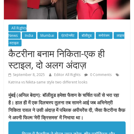
All Rights
News
India
Mumbai
एंटरटेनमेंट
बॉलीवुड
मनोरंजन
लाइफ
-स्टाइल
कैटरीना बनाम निकिता-एक ही
स्टाइल, दो अलग अंदाज़
September 8, 2025
Editor All Rights
0 Comments
Katrina vs Nikita-same style two different looks
मुंबई (अनिल बेदाग): बॉलीवुड हमेशा फैशन के चर्चित पलों से भरा रहा
है। हाल ही में एक दिलचस्प तुलना तब सामने आई जब अभिनेत्री
निकिता रावल ने उसी अंदाज़ में पब्लिक अपीयरेंस दी, जैसा कैटरीना कैफ़
ने अपनी फिल्म ‘मेरी क्रिसमस’ में निभाया था।