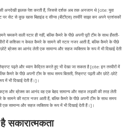
एक ऐसी अनदेखी झलक पेश करती हैं, जिससे दर्शक अब तक अनजान थे [cite: युवा
 पर सेट से कुछ खास बिहाइंड द सीन्स (बीटीएस) तस्वीरें साझा कर अपने प्रशंसकों
सामने चमकने वाली स्टार ही नहीं, बल्कि कैमरे के पीछे अपनी पूरी टीम के साथ हँसती-
रों में कशिका न केवल कैमरे के सामने की स्टार नजर आती हैं, बल्कि कैमरे के पीछे
ोटे ब्रेक्स का आनंद लेती एक सामान्य और सहज व्यक्तित्व के रूप में भी दिखाई देती
स्क्रिप्ट पढ़ते और ध्यान केंद्रित करते हुए भी देखा जा सकता है [cite: इन तस्वीरों में
्कि कैमरे के पीछे अपनी टीम के साथ समय बिताती, स्क्रिप्ट पढ़ती और छोटे-छोटे
प में भी दिखाई देती हैं।]।
े कट्स और ब्रेक्स का आनंद वह एक बेहद सामान्य और सहज लड़की की तरह लेती
ैमरे के सामने की स्टार नजर आती हैं, बल्कि कैमरे के पीछे अपनी टीम के साथ समय
ती एक सामान्य और सहज व्यक्तित्व के रूप में भी दिखाई देती हैं।]।
All Rights News
Bareilly
Uttar
Pradesh
राजनीति
हॉट राजनीतिक
र है सकारात्मकता
प्रथम आगमन पर नवनियुक्त प्रद