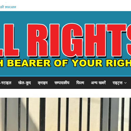
 खादी मॉल
 की शुरुआत
स्टल दौरा
1 हजार करोड़
 इनामी अरेस्ट
-स्टाइल
खेल-कूद
क्राइम
सम्पादकीय
फिल्म
अन्य खबरें
राइट्स