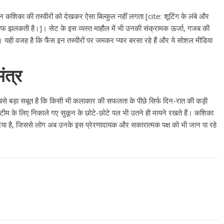
उपाध्यक्ष सोनू बाल्मीकि का किया ग
स्वागत
 लेकिन कशिका की तस्वीरों को देखकर ऐसा बिल्कुल नहीं लगता [cite: शूटिंग के लंबे और
 साफ झलकती है।]। सेट के इस व्यस्त माहौल में भी उनकी संक्रामक ऊर्जा, गजब की
August 6, 2021
Editor All Rights
0
ही वजह है कि फैंस इन तस्वीरों पर जमकर प्यार बरसा रहे हैं और ये सोशल मीडिया
ंत्र
बड़ा सबूत है कि किसी भी कलाकार की सफलता के पीछे सिर्फ दिन-रात की कड़ी
Bareilly
Uttar
 टीम के लिए निकाले गए सुकून के छोटे-छोटे पल भी उतने ही मायने रखते हैं। कशिका
हॉट राजनीतिक
ा है, जिससे लोग अब उनके इस प्रेरणादायक और सकारात्मक पक्ष को भी जान पा रहे
 ने किया महंगाई के
न
Editor All Rights
0