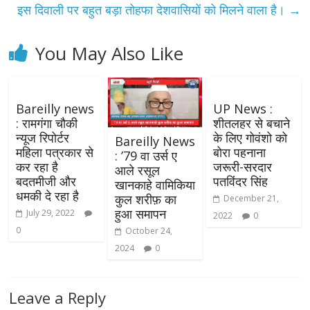
इस दिवाली पर बहुत बड़ा तोहफा देशवासियों को मिलने वाला है।
→
You May Also Like
Bareilly news
UP News :
: रामगंगा चौकी
शीतलहर से बचाने
न्यूज रिपोर्टर
के लिए गोवंशो को
Bareilly News
महिला पत्रकार से
बोरा पहनाना
: ’79 वा उर्स ए
कर रहा है
जरूरी-सरदार
आले रसूल
बदतमीजी और
पतविंदर सिंह
खानकाहे वामिकिया
धमकी दे रहा है
कुल शरीफ़ का
December 21,
हुआ समापन
July 29, 2022
2022
0
0
October 24,
2024
0
Leave a Reply