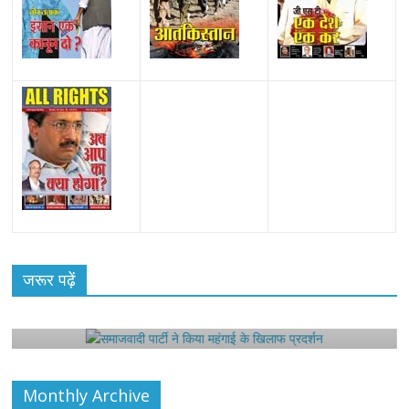
All Rights News
Bareilly
Uttar Pradesh
राजनीति
हॉट
राजनीतिक
जरूर पढ़ें
समाजवादी पार्टी ने किया महंगाई के खिलाफ प्रदर्शन
August 4, 2021
Editor All Rights
0
Monthly Archive