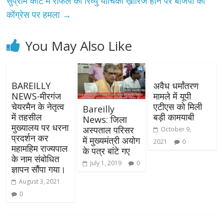
सुप्रीम कोर्ट में राफेल की रिव्यु याचिका ख़ारिज होने पर बीजेपी का
कोंग्रेस पर हमला
→
You May Also Like
BAREILLY
अवैध धर्मांतरण
NEWS-मीरगंज
मामले में यूपी
चेयरमैन के नेतृत्व
एटीएस को मिली
Bareilly
में तहसील
बड़ी कामयाबी
News: जिला
मुख्यालय पर धरना
अस्पताल परिसर
October 9,
प्रदर्शन कर
में मुख्यमंत्री अयोग
2021
0
महामहिम राज्यपाल
के पत्र बांटे गए
के नाम संबोधित
July 1, 2019
0
ज्ञापन सौंपा गया।
August 3, 2021
0