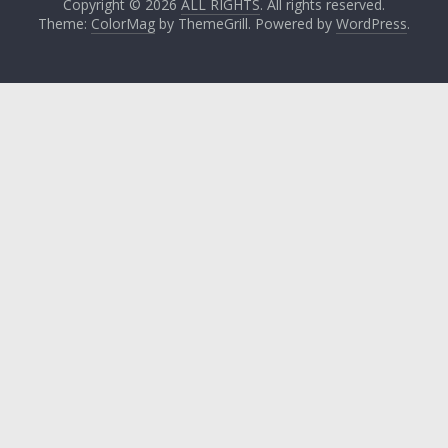
Copyright © 2026
ALL RIGHTS
. All rights reserved.
Theme:
ColorMag
by ThemeGrill. Powered by
WordPress
.