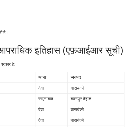
ी है
।
ा आपराधिक इतिहास (एफ़आईआर सूची)
All Rights News
Bareilly
Uttar
प्रकार है
:
Pradesh
राजनीति
हॉट राजनीतिक
समाजवादी पार्टी ने किया महंगाई के
थाना
जनपद
खिलाफ प्रदर्शन
देवा
बाराबंकी
August 4, 2021
Editor All Rights
0
रसूलाबाद
कानपुर देहात
देवा
बाराबंकी
देवा
बाराबंकी