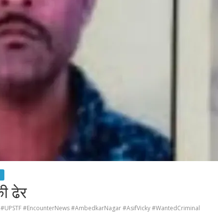
ी ढेर
#UPSTF #EncounterNews #AmbedkarNagar #AsifVicky #WantedCriminal