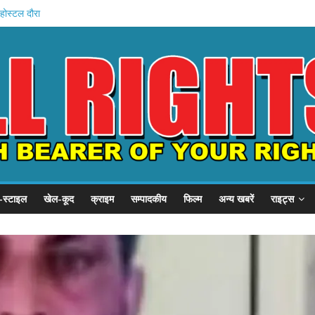
 चला जादू
होस्टल दौरा
 21 हजार करोड़
1 समस्याएं
 का निरीक्षण
-स्टाइल
खेल-कूद
क्राइम
सम्पादकीय
फिल्म
अन्य खबरें
राइट्स