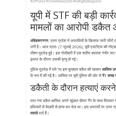
#UPPolice #CrimeNews2026 #AllRightsMagazine
यूपी में STF की बड़ी क
मामलों का आरोपी डकैत आस
अंबेडकरनगर:
उत्तर प्रदेश में अपराधियों के खिलाफ जारी ज
लगी है। आज प्रातः (7 जुलाई 2026), यूपी एसटीएफ की नोएडा य
भीषण मुठभेड़ हुई
। इस गोलीबारी में एक शातिर बदमाश गंभीर रूप
इलाज के दौरान उसकी मृत्यु हो गई
।
पुलिस मुठभेड़ में मारे गए इस कुख्यात डकैत की पहचान
आसिफ उर्फ
के रूप में की गई है
। आसिफ पर यूपी पुलिस की ओर से
₹1 लाख 
डकैती के दौरान हत्याएं कर
मारा गया डकैत आसिफ अपने खूंखार छैमार गैंग के साथ मिलकर घर
हथियारों से बेरहमी से हत्या कर देता था
। इस अपराधी पर उत्तर प्र
मामले
दर्ज हैं
।