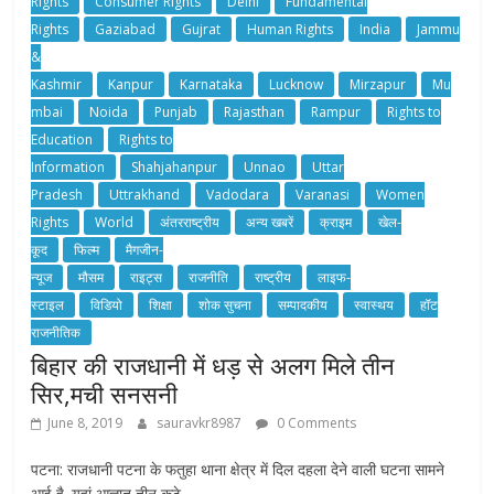
Rights
Consumer Rights
Delhi
Fundamental
Rights
Gaziabad
Gujrat
Human Rights
India
Jammu
&
Kashmir
Kanpur
Karnataka
Lucknow
Mirzapur
Mu
mbai
Noida
Punjab
Rajasthan
Rampur
Rights to
Education
Rights to
Information
Shahjahanpur
Unnao
Uttar
Pradesh
Uttrakhand
Vadodara
Varanasi
Women
Rights
World
अंतरराष्ट्रीय
अन्य खबरें
क्राइम
खेल-
कूद
फिल्म
मैगजीन-
न्यूज
मौसम
राइट्स
राजनीति
राष्ट्रीय
लाइफ-
स्टाइल
विडियो
शिक्षा
शोक सुचना
सम्पादकीय
स्वास्थय
हॉट
राजनीतिक
बिहार की राजधानी में धड़ से अलग मिले तीन
सिर,मची सनसनी
June 8, 2019
sauravkr8987
0 Comments
पटना: राजधानी पटना के फतुहा थाना क्षेत्र में दिल दहला देने वाली घटना सामने
आई है. यहां आज्ञात तीन कटे