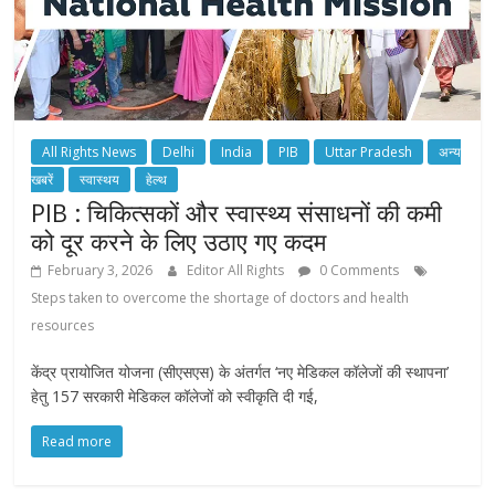
All Rights News
Delhi
India
PIB
Uttar Pradesh
अन्य
खबरें
स्वास्थय
हेल्थ
PIB : चि‍कित्‍सकों और स्वास्थ्य संसाधनों की कमी
को दूर करने के लिए उठाए गए कदम
February 3, 2026
Editor All Rights
0 Comments
Steps taken to overcome the shortage of doctors and health
resources
केंद्र प्रायोजित योजना (सीएसएस) के अंतर्गत ‘नए मेडिकल कॉलेजों की स्थापना’
हेतु 157 सरकारी मेडिकल कॉलेजों को स्‍वीकृति दी गई,
Read more