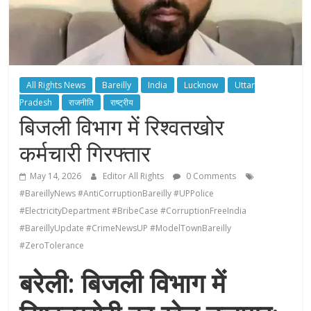
All Rights News
Bareilly
India
Lucknow
Uttar
Pradesh
राजनीति
राष्ट्रीय
बिजली विभाग में रिश्वतखोर
कर्मचारी गिरफ्तार
May 14, 2026
Editor All Rights
0 Comments
#BareillyNews #AntiCorruptionBareilly #UPPolice
#ElectricityDepartment #BribeCase #CorruptionFreeIndia
#BareillyUpdate #CrimeNewsUP #ModelTownBareilly
#ZeroTolerance
बरेली: बिजली विभाग में