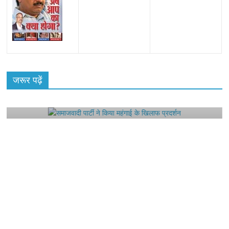
All Rights News
Bareilly
Uttar Pradesh
राजनीति
हॉट
राजनीतिक
जरूर पढ़ें
समाजवादी पार्टी ने किया महंगाई के खिलाफ प्रदर्शन
August 4, 2021
Editor All Rights
0