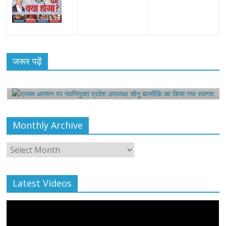
All Rights News
Bareilly
Uttar Pradesh
राजनीति
हॉट
राजनीतिक
प्रथम आगमन पर नवनियुक्त प्रदेश उपाध्यक्ष सोनू
जरूर पढ़ें
बाल्मीकि का किया गया स्वागत
August 6, 2021
Editor All Rights
0
Monthly Archive
Monthly
Archive
Latest Videos