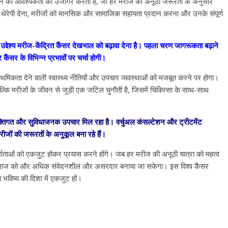
रने की आवश्यकता को उजागर करता है, जो हर मरीज की अनूठी जरूरतों के अनुसार
टेड थेरेपी देना, मरीजों को मानसिक और सामाजिक सहायता प्रदान करना और उनके संपूर्ण
द्देश्य मरीज-केंद्रित कैंसर देखभाल को बढ़ावा देना है। पहला चरण जागरूकता बढ़ाने
कैंसर के विभिन्न प्रभावों पर चर्चा होगी।
्राथमिकता देने वाली स्वास्थ्य नीतियों और उपचार व्यवस्थाओं को मजबूत करने पर होगा।
ल्कि मरीजों के जीवन से जुड़ी एक जटिल चुनौती है, जिसमें चिकित्सा के साथ-साथ
तिगत और सुविधाजनक उपचार मिल रहा है। वर्चुअल कंसल्टेशन और ट्रीटमेंट
ीजों की जरूरतों के अनुकूल बना रहे हैं।
निर्माताओं को एकजुट होकर प्रयास करने होंगे। जब हर मरीज की अनूठी यात्रा को महत्व
 इलाज को और अधिक संवेदनशील और असरदार बनाया जा सकेगा। इस विश्व कैंसर
 भविष्य की दिशा में एकजुट हों।
All Rights News
Bareilly
Uttar
Pradesh
राजनीति
हॉट राजनीतिक
प्रथम आगमन पर नवनियुक्त प्रद