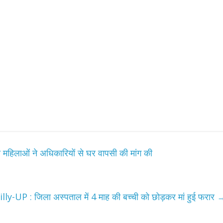
उपाध्यक्ष सोनू बाल्मीकि का किया ग
स्वागत
August 6, 2021
Editor All Rights
0
Bareilly
Uttar
हॉट राजनीतिक
 ने किया महंगाई के
न
महिलाओं ने अधिकारियों से घर वापसी की मांग की
Editor All Rights
0
lly-UP : जिला अस्पताल में 4 माह की बच्ची को छोड़कर मां हुई फरार