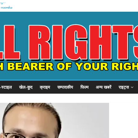
शुरू
 प्रदर्शन
P से गुहार
से शिकायत .
हन को कैद
-स्टाइल
खेल-कूद
क्राइम
सम्पादकीय
फिल्म
अन्य खबरें
राइट्स