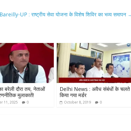
उपाध्यक्ष सोनू बाल्मीकि का किया ग
स्वागत
Bareilly-UP : राष्ट्रीय सेवा योजना के विशेष शिविर का भव्य समापन
August 6, 2021
Editor All Rights
0
Bareilly
Uttar
हॉट राजनीतिक
 ने किया महंगाई के
न
 बरेली दौरा तय, नेताओं
Delhi News : अवैध संबंधों के चलते
 रणनीतिक मुलाकातें!
किया गया मर्डर
Editor All Rights
0
r 11, 2025
0
October 8, 2019
0