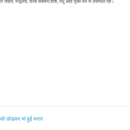
ित्रा जौहरी, मंजूलता, दिव्या सक्सेना,शशि, मधु आदि मुख्य रूप से उपस्थित रहीं।
All Rights News
Bareilly
Uttar
Pradesh
राजनीति
हॉट राजनीतिक
को छोड़कर मां हुई फरार
प्रथम आगमन पर नवनियुक्त प्रद