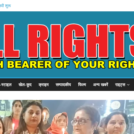
ें बहन को कैद
जवी शुरू
बड़ा प्रदर्शन
, SSP से गुहार
का छात्र संवाद
-स्टाइल
खेल-कूद
क्राइम
सम्पादकीय
फिल्म
अन्य खबरें
राइट्स