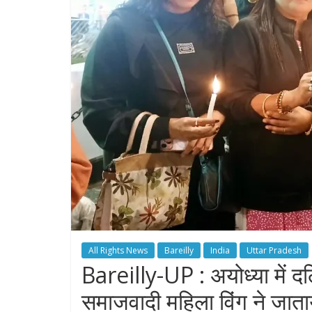
All Rights News
Bareilly
India
Uttar Pradesh
Bareilly-UP : अयोध्या में दलि
समाजवादी महिला विंग ने जाता