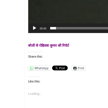
00:00
बरेली से रोहिताश कुमार की रिपोर्ट
All Rights News
Share this:
Pradesh
राजनीति
समाजवादी पार्टी
WhatsApp
Print
खिलाफ प्रदर्श
August 4, 2021
Like this:
Loading...