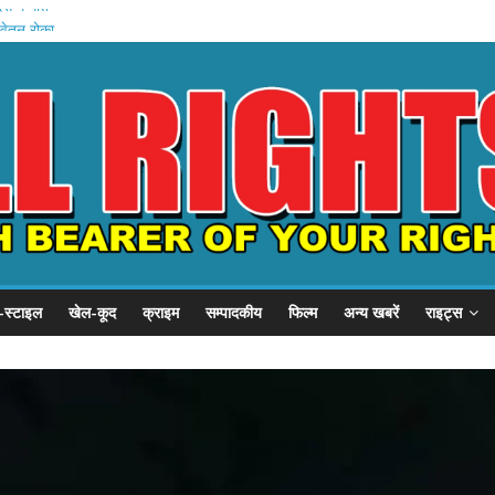
े में मौत
वेतन रोका
यारी
अमित शाह
गृह मंत्रालय
-स्टाइल
खेल-कूद
क्राइम
सम्पादकीय
फिल्म
अन्य खबरें
राइट्स