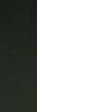
All Rights News
Bareilly
Uttar
Pradesh
राजनीति
हॉट राजनीतिक
प्रथम आगमन पर नवनियुक्त प्रद