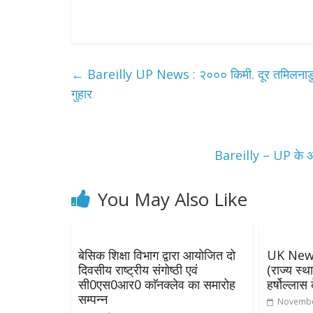
←
Bareilly UP News : २००० किमी. दूर तमिलनाडु के चे
गुहार
Bareilly – UP के अल्
You May Also Like
बेसिक शिक्षा विभाग द्वारा आयोजित दो
UK News-
दिवसीय राष्ट्रीय संगोष्ठी एवं
(राज्य स्था
सी0एस0आर0 काॅनक्लेव का समारोह
हर्षोल्ला
सम्पन्न
Novembe