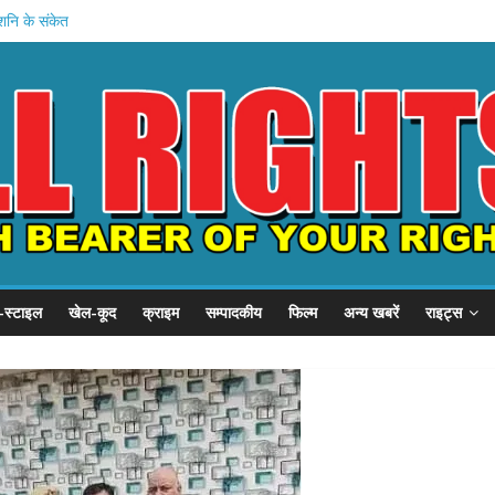
ु-शनि के संकेत
यात्रा: कावडी
ूंज’ कार्यक्रम
्स स्टूडियो लॉन्च
 साधना सफल?
-स्टाइल
खेल-कूद
क्राइम
सम्पादकीय
फिल्म
अन्य खबरें
राइट्स