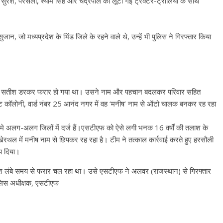
सुरेश, परसेला, श्याम सिंह और चंद्रपाल को लूटी गई ट्रैक्टर-ट्रॉलियों के साथ
न, जो मध्यप्रदेश के भिंड जिले के रहने वाले थे, उन्हें भी पुलिस ने गिरफ्तार किया
री से सतीश डरकर फरार हो गया था। उसने नाम और पहचान बदलकर परिवार सहित
ट कॉलोनी, वार्ड नंबर 25 आनंद नगर में वह ‘मनीष’ नाम से ऑटो चालक बनकर रह रहा
े अलग-अलग जिलों में दर्ज हैं।एसटीएफ को ऐसे लगी भनक 16 वर्षों की तलाश के
थल में मनीष नाम से छिपकर रह रहा है। टीम ने तत्काल कार्रवाई करते हुए हरसौली
प दिया।
माश लंबे समय से फरार चल रहा था। उसे एसटीएफ ने अलवर (राजस्थान) से गिरफ्तार
ुलिस अधीक्षक, एसटीएफ
All Rights News
Bareilly
Uttar
Pradesh
राजनीति
हॉट राजनीतिक
प्रथम आगमन पर नवनियुक्त प्रद