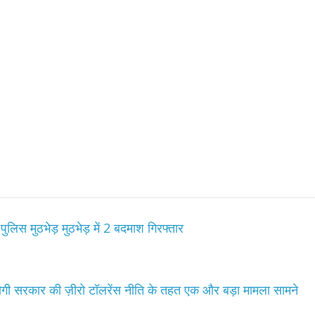
उपाध्यक्ष सोनू बाल्मीकि का किया ग
स्वागत
August 6, 2021
Editor All Rights
0
Bareilly
Uttar
हॉट राजनीतिक
 ने किया महंगाई के
न
लिस मुठभेड़ मुठभेड़ में 2 बदमाश गिरफ्तार
Editor All Rights
0
 योगी सरकार की ज़ीरो टॉलरेंस नीति के तहत एक और बड़ा मामला सामने