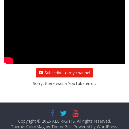
All Rights News
Bareilly
Uttar Pradesh
राजनीति
हॉट
राजनीतिक
प्रथम आगमन पर नवनियुक्त प्रदेश उपाध्यक्ष सोनू
बाल्मीकि का किया गया स्वागत
August 6, 2021
Editor All Rights
0
Subscribe to my channel
Sorry, there was a YouTube error.
Copyright © 2026
ALL RIGHTS
. All rights reserved.
Theme:
ColorMag
by ThemeGrill. Powered by
WordPress
.