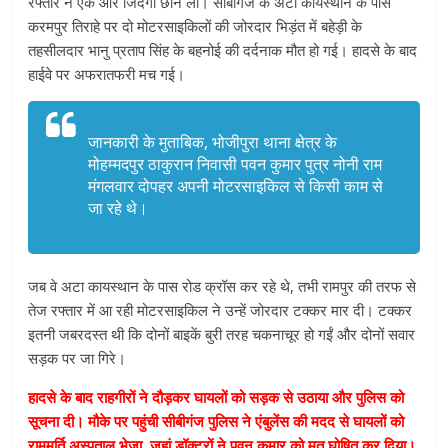
रफ्तार ने एक और जिंदगी छीन ली। सीबीगंज के अटा कायस्थान के पास
करमपुर तिराहे पर दो मोटरसाइकिलों की जोरदार भिड़ंत में बहेड़ी के
तहसीलदार भानु प्रताप सिंह के बहनोई की दर्दनाक मौत हो गई। हादसे के बाद
हाईवे पर अफरातफरी मच गई।
जानकारी के मुताबिक, भोजीपुरा थाना क्षेत्र के
मोहम्मदपुर ठाकुरान निवासी पवन कुमार पुत्र नोनी राम
मंगलवार दोपहर अपनी मोटरसाइकिल से किसी काम से
जा रहे थे।
जब वे अटा कायस्थान के पास रोड क्रॉस कर रहे थे, तभी रामपुर की तरफ से
तेज रफ्तार में आ रही मोटरसाइकिल ने उन्हें जोरदार टक्कर मार दी। टक्कर
इतनी जबरदस्त थी कि दोनों बाइकें बुरी तरह चकनाचूर हो गईं और दोनों सवार
सड़क पर जा गिरे।
हादसे के बाद राहगीरों ने दौड़कर घायलों को सड़क से उठाया और पुलिस को
सूचना दी। मौके पर पहुंची सीबीगंज पुलिस ने एंबुलेंस की मदद से घायलों को
राममूर्ति अस्पताल भेजा, जहां डॉक्टरों ने पवन कुमार को मृत घोषित कर दिया।