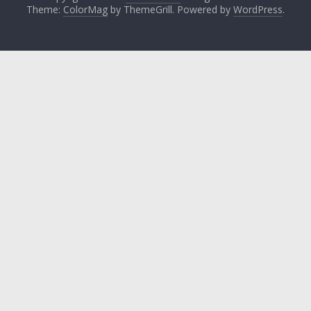
Theme:
ColorMag
by ThemeGrill. Powered by
WordPress
.