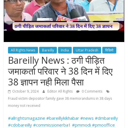
All Rights News
Bareilly
India
Uttar Pradesh
विडियो
Bareilly News : ठगी पीड़ित
जमाकर्ता परिवार ने 38 दिन में दिए
38 ज्ञापन नही मिला पैसा
October 9, 2024
Editor All Rights
0 Comments
Fraud victim depositor family gave 38 memorandums in 38 days
money not received
#allrightsmagazine
#bareillykikhabar
#news
#dmbareilly
#cdobareilly
#commissionerba1
#pmmodi
#pmooffice