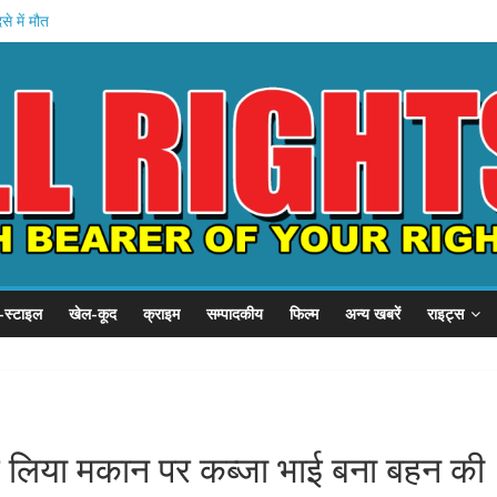
े में मौत
वेतन रोका
यारी
अमित शाह
गृह मंत्रालय
-स्टाइल
खेल-कूद
क्राइम
सम्पादकीय
फिल्म
अन्य खबरें
राइट्स
 लिया मकान पर कब्जा भाई बना बहन की