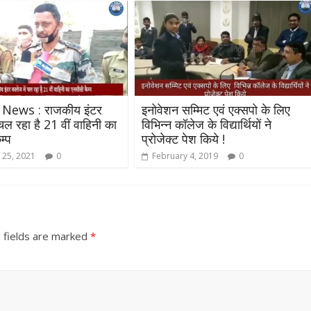
 News : राजकीय इंटर
इनोवेशन सम्मिट एवं एक्सपो के लिए
चल रहा है 21 वीं वाहिनी का
विभिन्न कॉलेज के विद्यार्थियों ने
म्प
प्रोजेक्ट पेश किये !
All Rights News
Bareilly
Uttar
 25, 2021
0
February 4, 2019
0
Pradesh
राजनीति
हॉट राजनीतिक
समाजवादी पार्टी ने किया महंगाई के
खिलाफ प्रदर्शन
August 4, 2021
Editor All Rights
0
 fields are marked
*