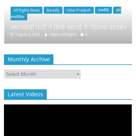
Monthly Archive
Monthly
Archive
Latest Videos