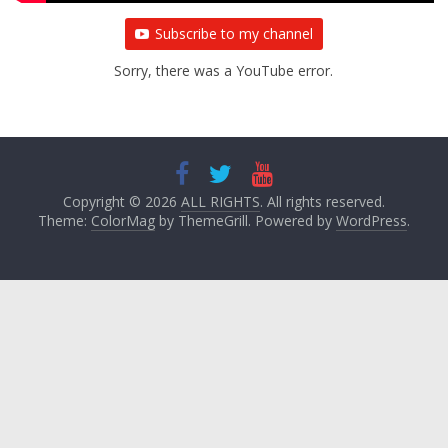
Subscribe to my channel
Sorry, there was a YouTube error.
Copyright © 2026
ALL RIGHTS
. All rights reserved.
Theme:
ColorMag
by ThemeGrill. Powered by
WordPress
.