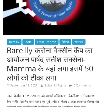
Bareilly
India
Uttar Pradesh
विडियो
स्वास्थय
Bareilly-करोना वैक्सीन कैंप का
आयोजन पार्षद सतीश सक्सेना-
Mamma के यहां लगा इसमें 50
लोगों को टीका लगा
September 13, 2021
Editor All Rights
0 Comments
आज दिनांक 13/9/2021 को सातवां कोविड-19 वैक्सीनेशन टीकाकरण
कैंप सतीश कातिब मम्मा पार्षद एवं पूर्व पार्षद व जिला अध्यक्ष कायस्थ चेतना मंच