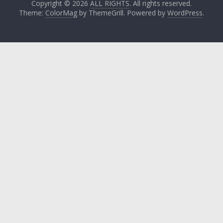
Copyright © 2026
ALL RIGHTS
. All rights reserved.
Theme:
ColorMag
by ThemeGrill. Powered by
WordPress
.