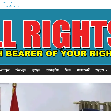
िले अमित शाह
घिरा गृह मंत्रालय
हादसे में मौत
शन: वेतन रोका
ी तैयारी
-स्टाइल
खेल-कूद
क्राइम
सम्पादकीय
फिल्म
अन्य खबरें
राइट्स