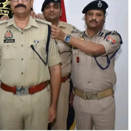
All Rights News
Bareilly
Uttar
Pradesh
राजनीति
हॉट राजनीतिक
प्रथम आगमन पर नवनियुक्त प्रद