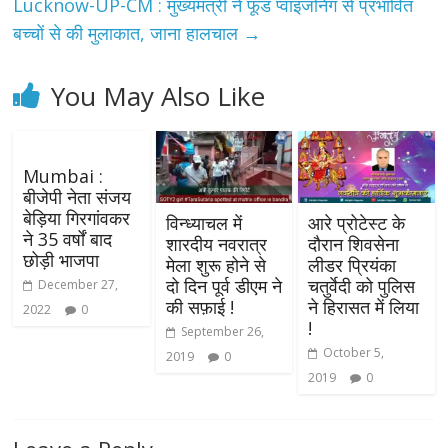
Lucknow-UP-CM : मुख्यमंत्री ने फूड प्वाइजनिंग से प्रभावित
बच्चों से की मुलाकात, जाना हालचाल
→
You May Also Like
Mumbai :
बीजेपी नेता संजय
बेड़िया गिरगांवकर
विन्ध्याचल में
आरे प्रोटेस्ट के
ने 35 वर्षों बाद
शारदीय नवरात्र
दौरान शिवसेना
छोड़ी भाजपा
मेला शुरू होने से
लीडर प्रियंका
दो दिन पूर्व डीएम ने
चतुर्वेदी को पुलिस
December 27,
की सफ़ाई !
ने हिरासत में लिया
2022
0
!
September 26,
October 5,
2019
0
2019
0