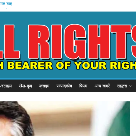
अमित शाह
गृह मंत्रालय
े में मौत
वेतन रोका
यारी
-स्टाइल
खेल-कूद
क्राइम
सम्पादकीय
फिल्म
अन्य खबरें
राइट्स