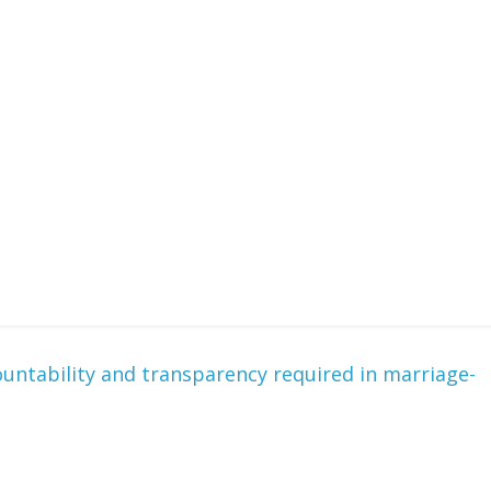
उपाध्यक्ष सोनू बाल्मीकि का किया ग
स्वागत
August 6, 2021
Editor All Rights
0
Bareilly
Uttar
हॉट राजनीतिक
 ने किया महंगाई के
न
Editor All Rights
0
untability and transparency required in marriage-