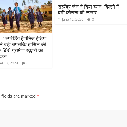
उपाध्यक्ष सोनू बाल्मीकि का किया ग
सत्येंद्र जैन ने दिया ब्यान, दिल्ली में
स्वागत
बड़ी कोरोना की रफ्तार
August 6, 2021
Editor All Rights
0
June 12, 2020
0
्‍प्रेडिंग हैप्‍पीनेस इंडिया
ने बड़ी उपलब्धि हासिल की
00 ग्रामीण स्कूलों का
कल्प
Bareilly
Uttar
r 12, 2024
0
हॉट राजनीतिक
 ने किया महंगाई के
न
Editor All Rights
0
 fields are marked
*