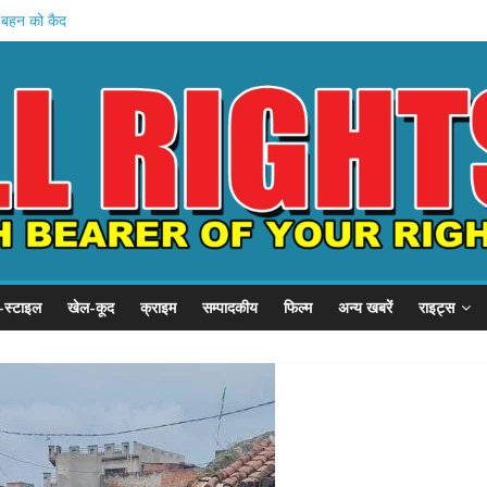
ें बहन को कैद
जवी शुरू
बड़ा प्रदर्शन
, SSP से गुहार
का छात्र संवाद
-स्टाइल
खेल-कूद
क्राइम
सम्पादकीय
फिल्म
अन्य खबरें
राइट्स