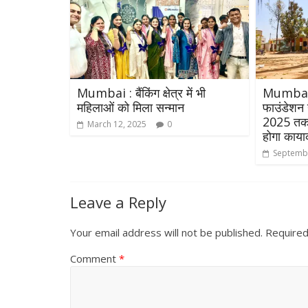
Mumbai : बैंकिंग क्षेत्र में भी
Mumbai : स
महिलाओं को मिला सन्मान
फाउंडेशन 
2025 तक 5
March 12, 2025
0
होगा काया
All Rights News
Septembe
Pradesh
राजनीति
समाजवादी पार्टी
Leave a Reply
खिलाफ प्रदर्श
August 4, 2021
Your email address will not be published.
Required
Comment
*